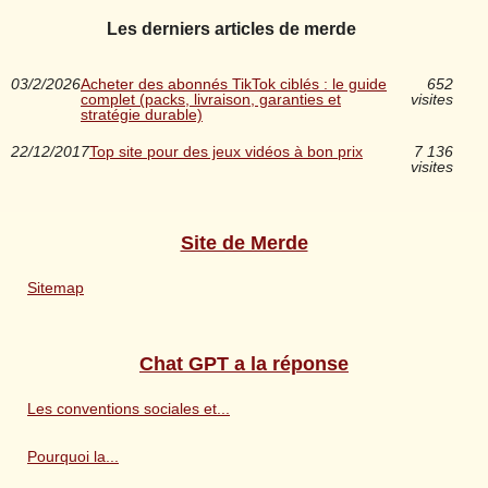
Les derniers articles de merde
03/2/2026
Acheter des abonnés TikTok ciblés : le guide
652
complet (packs, livraison, garanties et
visites
stratégie durable)
22/12/2017
Top site pour des jeux vidéos à bon prix
7 136
visites
Site de Merde
Sitemap
Chat GPT a la réponse
Les conventions sociales et...
Pourquoi la...