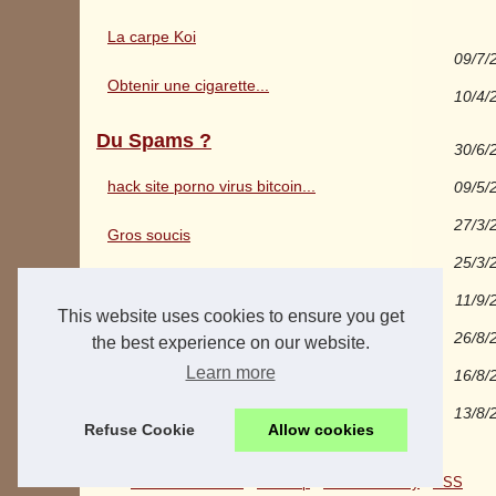
La carpe Koi
09/7/
Obtenir une cigarette...
10/4/
Du Spams ?
30/6/
hack site porno virus bitcoin...
09/5/
27/3/
Gros soucis
25/3/
Notification de connexion a...
11/9/
This website uses cookies to ensure you get
Vous méritez mieux
26/8/
the best experience on our website.
Learn more
16/8/
13/8/
Refuse Cookie
Allow cookies
© 2026
Sitedemerde.com
-
Sitemap
-
Cookies Policy
-
RSS