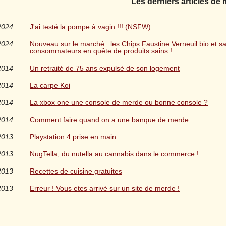
Les derniers articles de
2024
J'ai testé la pompe à vagin !!! (NSFW)
2024
Nouveau sur le marché : les Chips Faustine Verneuil bio et s
consommateurs en quête de produits sains !
2014
Un retraité de 75 ans expulsé de son logement
2014
La carpe Koi
2014
La xbox one une console de merde ou bonne console ?
2014
Comment faire quand on a une banque de merde
2013
Playstation 4 prise en main
2013
NugTella, du nutella au cannabis dans le commerce !
2013
Recettes de cuisine gratuites
2013
Erreur ! Vous etes arrivé sur un site de merde !