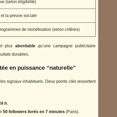
e (selon éligibilité)
é et la preuve sociale
 programmes de monétisation (selon critères)
t plus
abordable
qu’une campagne publicitaire
sultats durables.
ntée en puissance “naturelle”
 les signaux inhabituels. Deux points clés ressortent
24 h
.
ne
50 followers livrés en 7 minutes
(Paris).