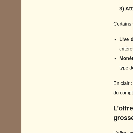
3) At
Certains 
Live 
critère
Monét
type d
En clair 
du compte
L’offr
gross