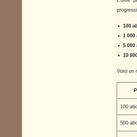
L’offre
progressi
100 a
1 000
5 000
10 00
Voici un r
P
100 ab
500 ab