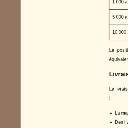
1 000 
5 000 
10 000
Le posit
équivalen
Livrai
La livra
:
La
ma
Des li