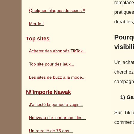
remplace
Quelques blagues de sexes !!
pratique
durables,
Merde !
Pourqu
Top sites
visibil
Acheter des abonnés TikTok...
Un achat
Top site pour des jeux...
cherchez
Les sites de buzz à la mode...
campagn
N\'importe Nawak
1) Ga
J'ai testé la pompe à vagin...
Sur TikTo
Nouveau sur le marché : les...
commente
Un retraité de 75 ans...