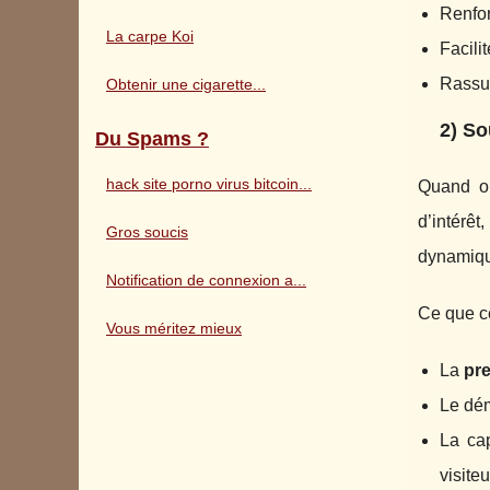
Renfor
La carpe Koi
Facilit
Rassur
Obtenir une cigarette...
2) So
Du Spams ?
hack site porno virus bitcoin...
Quand on
d’intérê
Gros soucis
dynamique
Notification de connexion a...
Ce que ce
Vous méritez mieux
La
pre
Le dém
La cap
visite