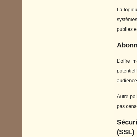
La logiqu
systèmes 
publiez e
Abonné
L’offre
potentie
audience 
Autre po
pas censé
Sécur
(SSL)