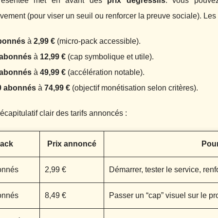
 présentée met en avant des
prix dégressifs
: vous pouvez
vement (pour viser un seuil ou renforcer la preuve sociale). Le
bonnés
à
2,99 €
(micro-pack accessible).
 abonnés
à
12,99 €
(cap symbolique et utile).
 abonnés
à
49,99 €
(accélération notable).
0 abonnés
à
74,99 €
(objectif monétisation selon critères).
écapitulatif clair des tarifs annoncés :
ack
Prix annoncé
Pour
onnés
2,99 €
Démarrer, tester le service, ren
onnés
8,49 €
Passer un “cap” visuel sur le pr