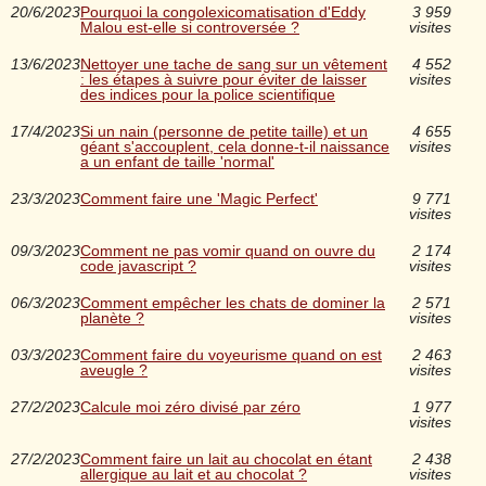
20/6/2023
Pourquoi la congolexicomatisation d'Eddy
3 959
Malou est-elle si controversée ?
visites
13/6/2023
Nettoyer une tache de sang sur un vêtement
4 552
: les étapes à suivre pour éviter de laisser
visites
des indices pour la police scientifique
17/4/2023
Si un nain (personne de petite taille) et un
4 655
géant s'accouplent, cela donne-t-il naissance
visites
a un enfant de taille 'normal'
23/3/2023
Comment faire une 'Magic Perfect'
9 771
visites
09/3/2023
Comment ne pas vomir quand on ouvre du
2 174
code javascript ?
visites
06/3/2023
Comment empêcher les chats de dominer la
2 571
planète ?
visites
03/3/2023
Comment faire du voyeurisme quand on est
2 463
aveugle ?
visites
27/2/2023
Calcule moi zéro divisé par zéro
1 977
visites
27/2/2023
Comment faire un lait au chocolat en étant
2 438
allergique au lait et au chocolat ?
visites