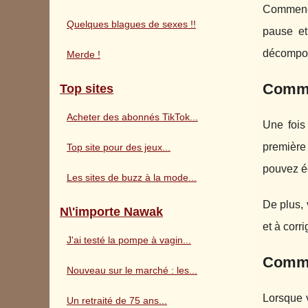
Commence
Quelques blagues de sexes !!
pause et
décompose
Merde !
Comme
Top sites
Acheter des abonnés TikTok...
Une fois
première 
Top site pour des jeux...
pouvez é
Les sites de buzz à la mode...
De plus, 
N\'importe Nawak
et à corri
J'ai testé la pompe à vagin...
Comme
Nouveau sur le marché : les...
Lorsque v
Un retraité de 75 ans...