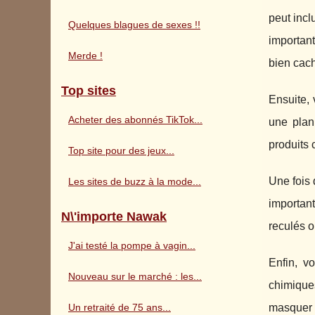
peut incl
Quelques blagues de sexes !!
important
Merde !
bien cac
Top sites
Ensuite,
Acheter des abonnés TikTok...
une plan
produits 
Top site pour des jeux...
Une fois 
Les sites de buzz à la mode...
important
N\'importe Nawak
reculés o
J'ai testé la pompe à vagin...
Enfin, v
Nouveau sur le marché : les...
chimique
Un retraité de 75 ans...
masquer l