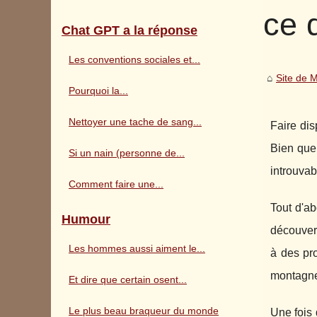
ce 
Chat GPT a la réponse
Les conventions sociales et...
Site de 
Pourquoi la...
Nettoyer une tache de sang...
Faire dis
Bien que 
Si un nain (personne de...
introuvab
Comment faire une...
Tout d'ab
Humour
découvert
Les hommes aussi aiment le...
à des pr
montagn
Et dire que certain osent...
Le plus beau braqueur du monde
Une fois 